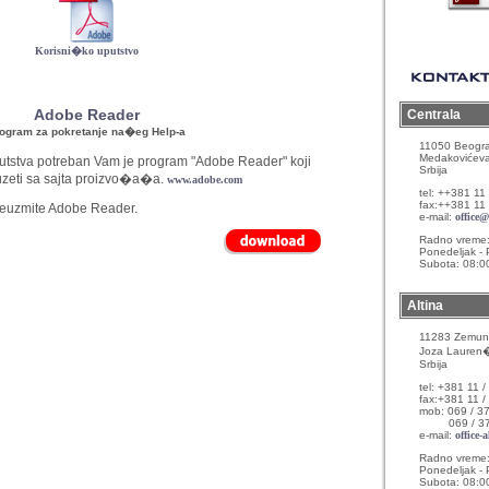
Korisni�ko uputstvo
Adobe Reader
Centrala
ogram za pokretanje na�eg Help-a
11050 Beogr
Medakovićev
tstva potreban Vam je program "Adobe Reader" koji
Srbija
zeti sa sajta proizvo�a�a.
www.adobe.com
tel: ++381 11
fax:++381 11 
preuzmite Adobe Reader.
e-mail:
office
Radno vreme
Ponedeljak - 
Subota: 08:0
Altina
11283 Zemun -
Joza Lauren
Srbija
tel: +381 11 /
fax:+381 11 /
mob: 069 / 37
069 / 375
e-mail:
office-
Radno vreme
Ponedeljak - 
Subota: 08:0