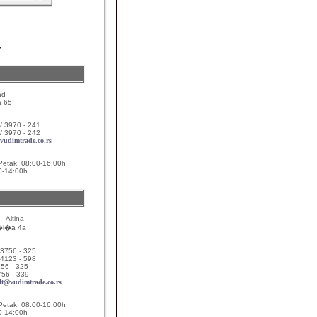
ad
a 65
 / 3970 - 241
/ 3970 - 242
@vudimtrade.co.rs
:
Petak: 08:00-16:00h
0-14:00h
 Altina
�i�a 4a
 3756 - 325
 4123 - 598
56 - 325
6 - 339
alt@vudimtrade.co.rs
:
Petak: 08:00-16:00h
0-14:00h