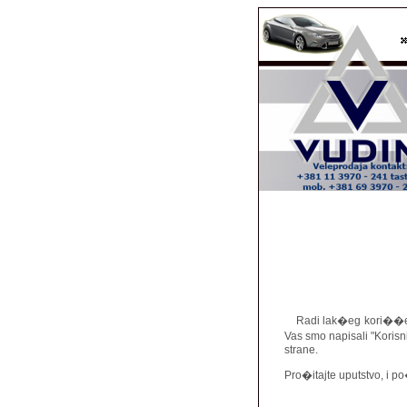
Radi lak�eg kori��enj
Vas smo napisali "Korisn
strane.
Pro�itajte uputstvo, i p