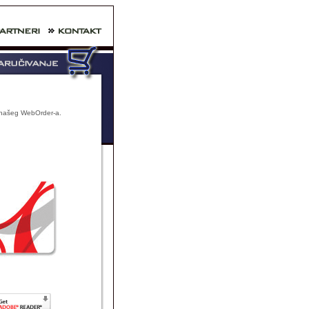
 našeg WebOrder-a.
 novim artiklima.