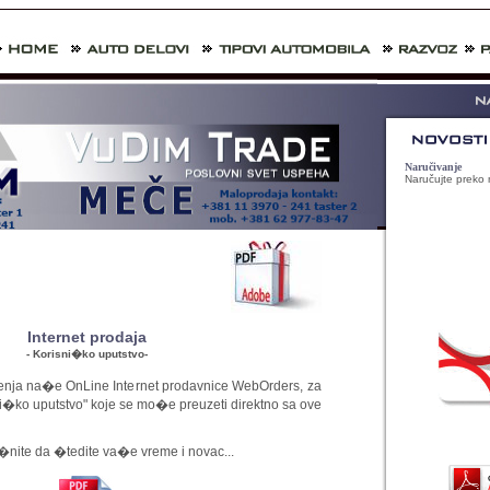
Naručivanje
Naručujte preko
Osveženje lagera
Lager je osvežen
Internet prodaja
- Korisni�ko uputstvo-
a na�e OnLine Internet prodavnice WebOrders, za
i�ko uputstvo" koje se mo�e preuzeti direktno sa ove
o�nite da �tedite va�e vreme i novac...